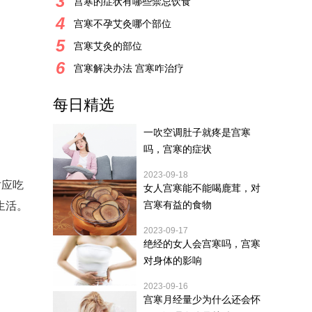
3
宫寒的症状有哪些禁忌饮食
4
宫寒不孕艾灸哪个部位
5
宫寒艾灸的部位
6
宫寒解决办法 宫寒咋治疗
每日精选
一吹空调肚子就疼是宫寒
吗，宫寒的症状
2023-09-18
对应吃
女人宫寒能不能喝鹿茸，对
宫寒有益的食物
生活。
2023-09-17
绝经的女人会宫寒吗，宫寒
对身体的影响
2023-09-16
宫寒月经量少为什么还会怀