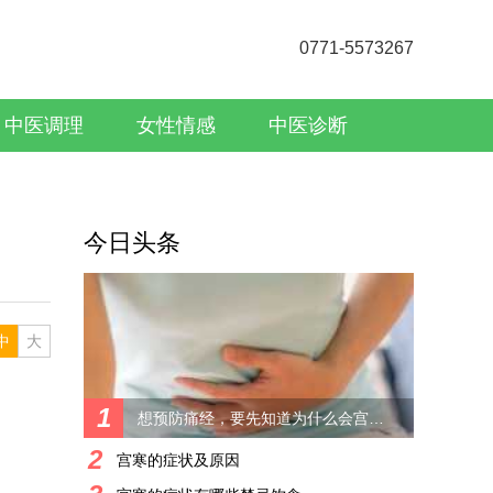
0771-5573267
中医调理
女性情感
中医诊断
今日头条
中
大
1
想预防痛经，要先知道为什么会宫寒痛经
2
宫寒的症状及原因