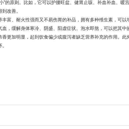
小”的原则。比如，它可以护腰旺盆、健胃止咳、补血补血、暖
得到改善。
养丰富、耐火性强而又不易伤胃的补品，拥有多种维生素，可以
气血，缓解身体寒冷、阴盛、阳虚症状。泡水即熬，可以把其中
浓香更加明显，起到饮食偏少或腹泻者缺乏营养补充的作用。此
环。