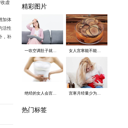
宫收虚
精彩图片
增加体
的活性
外，补
一吹空调肚子就疼是宫寒吗，宫寒的症状
女人宫寒能不能喝鹿茸，对宫寒有益的食物
绝经的女人会宫寒吗，宫寒对身体的影响
宫寒月经量少为什么还会怀孕，调理身体是关键
热门标签