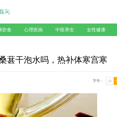
康饮食
心理疾病
中医养生
女性健康
桑葚干泡水吗，热补体寒宫寒
字号：
小