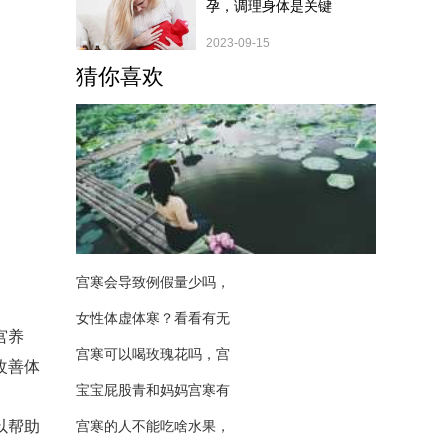
孕，调理身体是关键
2023-09-15
猜你喜欢
宫寒会导致例假量少吗，
女性体虚体寒？看看有无
宫养
宫寒可以喝玫瑰花吗，宫
改善体
宝宝屁股青和妈妈宫寒有
以帮助
宫寒的人不能吃啥水果，