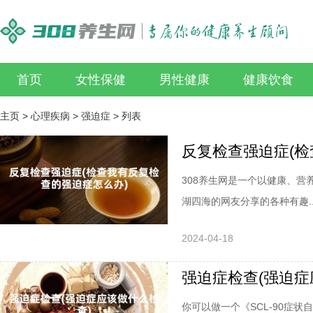
首页
女性保健
男性健康
健康饮食
主页
>
心理疾病
>
强迫症
> 列表
反复检查强迫症(检
308养生网是一个以健康、
湖四海的网友分享的各种有趣..
2024-04-18
强迫症检查(强迫症
你可以做一个《SCL-90症