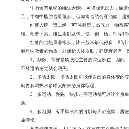
牛肉含有足够的维生素B6，可增强免疫力，促
且，牛肉中脂肪含量很低，但却富含结合亚油酸，这
红薯入脾、肾二经，可“补脾胃，益气力，御风寒
维、胡萝卜素、维生素以及钾、镁、铜、硒、钙等10
红薯的含热量非常低，比一般米饭低得多，所以
似雌性激素的物质，对保护人体皮肤，延缓衰老有一
1、刮痧。背部是膀胱经主要的穴位所在，因此
不舒适的感觉就会消失。
2、多晒太阳。多晒太阳可以使自己的身体变的
就要多喝热水多晒太阳来给身体取暖。
3、多运动。慢跑，快步走等运动都可以让全身
质。
4、多泡脚。有手脚冰冷的可以每天都泡脚，脚
凉症状。
参考资料来源：人民网-女性体寒该怎么调理？