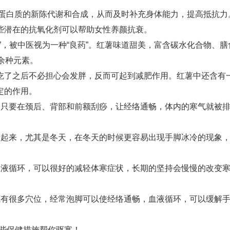
进蛋白质的新陈代谢和合成，从而及时补充身体能力，提高抵抗力
些潜在的抗氧化剂可以帮助女性养颜抗衰。
”，被中医视为一种“良药”。红薯味道甜美，富含碳水化合物、膳
余种元素。
吃了之后不必担心会发胖，反而可起到减肥作用。红薯中还含有
定的作用。
，只要在颈后、背部和前额刮痧，让经络通畅，体内的寒气就被
暖起来，尤其是冬天，在冬天的时候更容易出现手脚冰冷的现象
血液循环，可以很好的减轻体寒症状，长期的坚持会慢慢的改变
底有很多穴位，经常泡脚可以使经络通畅，血液循环，可以缓解
这些保健措施帮你驱寒！