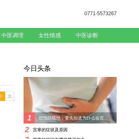
0771-5573267
中医调理
女性情感
中医诊断
今日头条
中
大
1
想预防痛经，要先知道为什么会宫寒痛经
2
宫寒的症状及原因