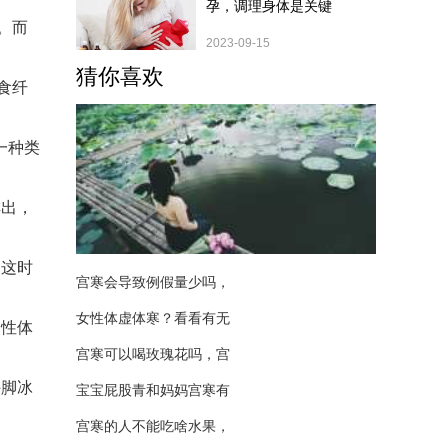
孕，调理身体是关键
。而
2023-09-15
猜你喜欢
食纤
一种类
排出，
，这时
宫寒会导致例假量少吗，
女性体虚体寒？看看有无
寒性体
宫寒可以喝玫瑰花吗，宫
手脚冰
宝宝屁股青和妈妈宫寒有
宫寒的人不能吃啥水果，