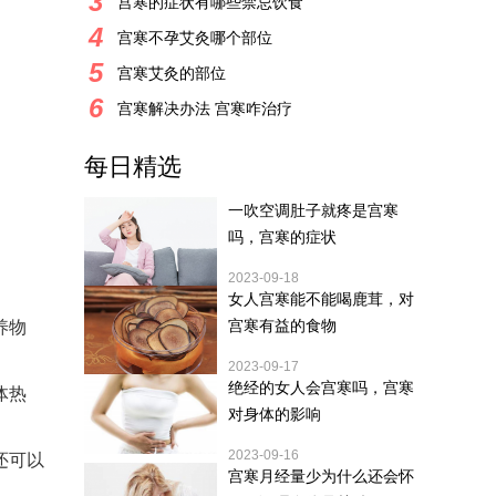
3
宫寒的症状有哪些禁忌饮食
4
宫寒不孕艾灸哪个部位
5
宫寒艾灸的部位
6
宫寒解决办法 宫寒咋治疗
每日精选
一吹空调肚子就疼是宫寒
吗，宫寒的症状
2023-09-18
女人宫寒能不能喝鹿茸，对
宫寒有益的食物
养物
2023-09-17
绝经的女人会宫寒吗，宫寒
体热
对身体的影响
2023-09-16
还可以
宫寒月经量少为什么还会怀