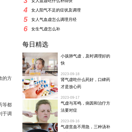
3
女人血虚吃什么补得快
4
女人阳气不足的症状及调理
5
女人气血虚怎么调理月经
6
女生气虚怎么补
每日精选
小孩肺气虚，及时调理好的
快
2023-09-18
效的方
肾气虚吃什么药好，口碑药
才是放心药
2023-09-17
气虚与耳鸣，病因和治疗方
药等都
法要对症
利于调
2023-09-16
气虚贫血不用急，三种汤补