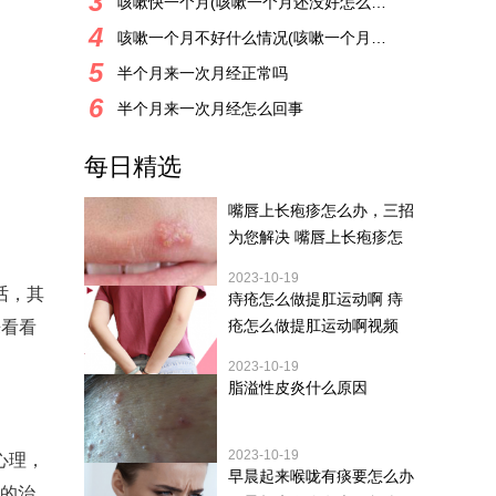
3
咳嗽快一个月(咳嗽一个月还没好怎么办)
4
咳嗽一个月不好什么情况(咳嗽一个月一直没有好转
5
半个月来一次月经正常吗
6
半个月来一次月经怎么回事
每日精选
嘴唇上长疱疹怎么办，三招
为您解决 嘴唇上长疱疹怎
2023-10-19
话，其
痔疮怎么做提肛运动啊 痔
疮怎么做提肛运动啊视频
来看看
2023-10-19
脂溢性皮炎什么原因
2023-10-19
心理，
早晨起来喉咙有痰要怎么办
好的治