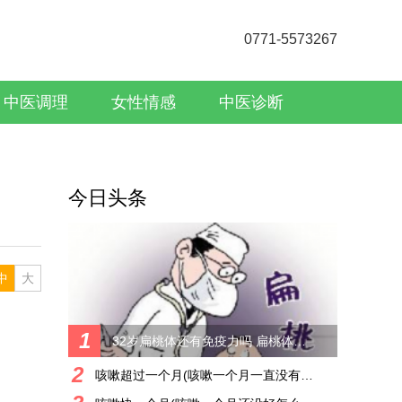
0771-5573267
中医调理
女性情感
中医诊断
今日头条
中
大
1
32岁扁桃体还有免疫力吗 扁桃体的作用和年龄的关系
2
咳嗽超过一个月(咳嗽一个月一直没有好转)