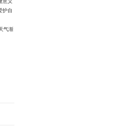
健意义
爱护自
天气渐