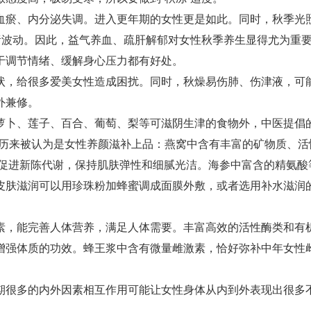
血瘀、内分泌失调。进入更年期的女性更是如此。同时，秋季光
绪波动。因此，益气养血、疏肝解郁对女性秋季养生显得尤为重
于调节情绪、缓解身心压力都有好处。
状，给很多爱美女性造成困扰。同时，秋燥易伤肺、伤津液，可
外兼修。
萝卜、莲子、百合、葡萄、梨等可滋阴生津的食物外，中医提倡的
等历来被认为是女性养颜滋补上品：燕窝中含有丰富的矿物质、活
以促进新陈代谢，保持肌肤弹性和细腻光洁。海参中富含的精氨酸
皮肤滋润可以用珍珠粉加蜂蜜调成面膜外敷，或者选用补水滋润
素，能完善人体营养，满足人体需要。丰富高效的活性酶类和有
增强体质的功效。蜂王浆中含有微量雌激素，恰好弥补中年女性
期很多的内外因素相互作用可能让女性身体从内到外表现出很多