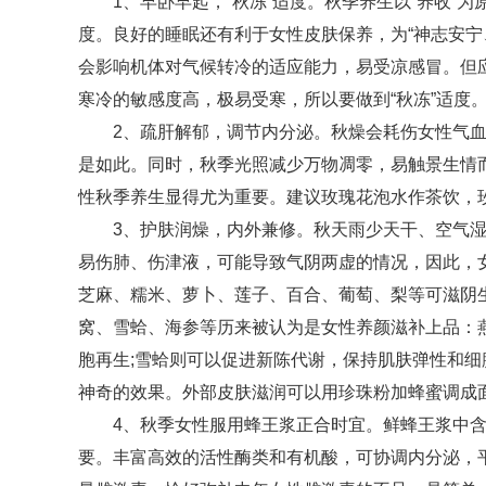
1、早卧早起，“秋冻”适度。秋季养生以“养收
度。良好的睡眠还有利于女性皮肤保养，为“神志安宁
会影响机体对气候转冷的适应能力，易受凉感冒。但
寒冷的敏感度高，极易受寒，所以要做到“秋冻”适度
2、疏肝解郁，调节内分泌。秋燥会耗伤女性气
是如此。同时，秋季光照减少万物凋零，易触景生情而
性秋季养生显得尤为重要。建议玫瑰花泡水作茶饮，
3、护肤润燥，内外兼修。秋天雨少天干、空气
易伤肺、伤津液，可能导致气阴两虚的情况，因此，
芝麻、糯米、萝卜、莲子、百合、葡萄、梨等可滋阴生
窝、雪蛤、海参等历来被认为是女性养颜滋补上品：
胞再生;雪蛤则可以促进新陈代谢，保持肌肤弹性和
神奇的效果。外部皮肤滋润可以用珍珠粉加蜂蜜调成
4、秋季女性服用蜂王浆正合时宜。鲜蜂王浆中
要。丰富高效的活性酶类和有机酸，可协调内分泌，