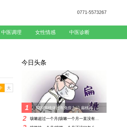
0771-5573267
中医调理
女性情感
中医诊断
今日头条
中
大
1
32岁扁桃体还有免疫力吗 扁桃体的作用和年龄的关系
2
咳嗽超过一个月(咳嗽一个月一直没有好转)