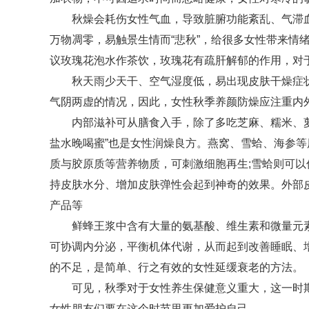
秋燥会耗伤女性气血，导致脏腑功能紊乱、气滞
万物凋零，易触景生情而“悲秋”，给很多女性带来情
议玫瑰花泡水作茶饮，玫瑰花有疏肝解郁的作用，对
秋天雨少天干、空气湿度低，易出现皮肤干燥症
气阴两虚的情况，因此，女性秋季养颜防燥应注重内
内部滋补可从膳食入手，除了多吃芝麻、糯米、
盐水晚喝蜜”也是女性润燥良方。燕窝、雪蛤、海参
质与胶原质等营养物质，可刺激细胞再生;雪蛤则可
持皮肤水分、增加皮肤弹性会起到神奇的效果。外部
产品等
鲜蜂王浆中含有大量的氨基酸、维生素和微量元
可协调内分泌，平衡机体代谢，从而起到改善睡眠、
的不足，是简单、行之有效的女性延缓衰老的方法。
可见，秋季对于女性养生保健意义重大，这一时
女性朋友们要在这个时节里更加爱护自己。