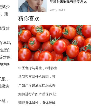
早晨起来喉咙有痰要怎么
照减少
2023-10-19
要。建
猜你喜欢
能导致
“早喝
性蛋白
等对保
的护肤
中医食疗与养生，8种养生
承间穴疼是什么原因，可
机酸，
产妇产后尿液发红怎么办
雌激素
如何进行产妇产后保养 让
不适，
调理身体碱性，身体酸碱