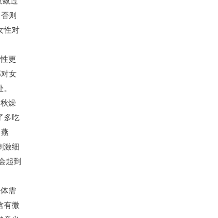
收敛过
，否则
女性对
女性更
郁对女
处。
，秋燥
了多吃
。燕
刺激细
会起到
人体需
含有微