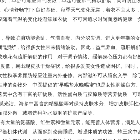
”为原则，早卧可顺应阳气收敛，早起可使肺气得以舒展，同时防止
、心情舒畅”打下良好基础。秋季天气变化无常，着衣不宜太多
应随着气温的变化逐渐添加衣物，不可因追求时尚而忽略健康，
。
血，导致脏腑功能紊乱、气滞血瘀、内分泌失调。进入更年期的
“悲秋”，给很多女性带来情绪波动。因此，益气养血、疏肝解
玫瑰花有疏肝解郁的作用，对于调节情绪、缓解身心压力都有好
湿度低，易出现皮肤干燥症状，给很多爱美女性造成困扰。同时
女性秋季养颜防燥应注重内外兼修。内部滋补可从膳食入手，除
津的食物外，中医提倡的“早喝盐水晚喝蜜”也是女性润燥良方
燕窝中含有丰富的矿物质、活性蛋白质与胶原质等营养物质，可
细腻光洁。海参中富含的精氨酸等对保持皮肤水分、增加皮肤弹性
面膜外敷，或者选用补水滋润的护肤产品等。
含有大量的氨基酸、维生素和微量元素，能完善人体营养，满足
平衡机体代谢，从而起到改善睡眠、增强体质的功效。蜂王浆中