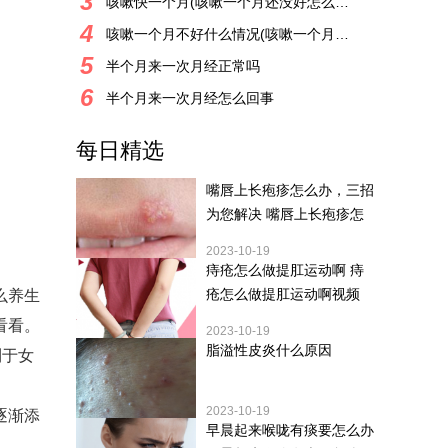
3
咳嗽快一个月(咳嗽一个月还没好怎么办)
4
咳嗽一个月不好什么情况(咳嗽一个月一直没有好转
5
半个月来一次月经正常吗
6
半个月来一次月经怎么回事
每日精选
嘴唇上长疱疹怎么办，三招
为您解决 嘴唇上长疱疹怎
2023-10-19
痔疮怎么做提肛运动啊 痔
疮怎么做提肛运动啊视频
么养生
看看。
2023-10-19
脂溢性皮炎什么原因
利于女
2023-10-19
逐渐添
早晨起来喉咙有痰要怎么办