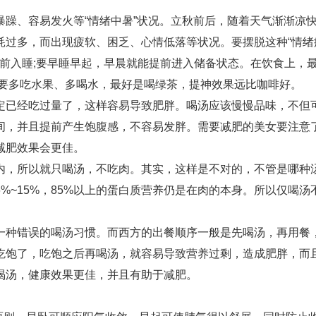
躁、容易发火等“情绪中暑”状况。立秋前后，随着天气渐渐凉
耗过多，而出现疲软、困乏、心情低落等状况。要摆脱这种“情绪
点前入睡;要早睡早起，早晨就能提前进入储备状态。在饮食上，
;要多吃水果、多喝水，最好是喝绿茶，提神效果远比咖啡好。
定已经吃过量了，这样容易导致肥胖。喝汤应该慢慢品味，不但
间，并且提前产生饱腹感，不容易发胖。需要减肥的美女要注意
减肥效果会更佳。
内，所以就只喝汤，不吃肉。其实，这样是不对的，不管是哪种
%~15%，85%以上的蛋白质营养仍是在肉的本身。所以仅喝汤
一种错误的喝汤习惯。而西方的出餐顺序一般是先喝汤，再用餐
吃饱了，吃饱之后再喝汤，就容易导致营养过剩，造成肥胖，而
喝汤，健康效果更佳，并且有助于减肥。