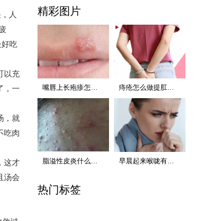
精彩图片
快，人
疲
最好吃
可以充
嘴唇上长疱疹怎么办，三招为您解决 嘴唇上长疱疹怎
痔疮怎么做提肛运动啊 痔疮怎么做提肛运动啊视频
了，一
汤，就
不吃肉
脂溢性皮炎什么原因
早晨起来喉咙有痰要怎么办 早晨起来喉咙有痰要怎么
，这才
且汤会
热门标签