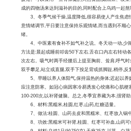
成的四物汤来达到滋补的目的,同时配合上乌鸡一起
3、冬季气候干燥,温度降低,很容易使人产生焦虑
意情绪调节,平日要注意保持乐观情绪,而当遇到不顺
绪。
4、中医素有食补不如气补之说。冬天动一动,少
方法是:晨起或睡前叩齿50下左右,舌在口内左右转动各
次左右。吸气时两手经腰后上提至胸前、耸肩,呼气时念吹
双手攀足,站立或直腿,双手下按足背或抓脚趾,稍停,反复
5、早睡以养人体阳气,保持温热的身体;迟起以养
应注意防寒。如冠心病因寒冷易诱发心绞痛和心肌梗塞
100-200次,以补肾健脑。总之,冬季宜养藏为本,强
6、材料:黑糯米,桂圆,红枣,山药,红糖适量。
7、做法:桂圆、山药去皮和黑糯米、红枣放入锅中,
8、功效:黑糯米可补肾,桂圆、红枣可补血,山药
9、材料:乌鸡1只(约750克),天麻25克,川芎、白