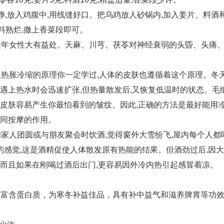
洗净,放入鸡腹中,用线缝好口。把乌鸡放人砂锅内,加入姜片、料酒
材料熟烂,撒上香菜段即可。
对老年女性大有益处。天麻、川芎、茯苓对神经衰弱的头昏、头痛
但热胀冷缩的原理你一定学过,人体的皮肤也遵循着这个原理。冬天
当遇上热水时会迅速扩张,但热量散发后,又恢复低温时的状态。毛
使皮肤容易产生你最怕看到的皱纹。因此,正确的方法是最好能用
如同按摩的作用。
和家人团圆或与朋友聚会时饮酒,觉得窗外大雪纷飞,屋内每个人都
感觉,这是酒精促使人体散发原有热能的结果。但酒劲过后,因
。而且如果在刚喝过酒后出门,更容易因外冷内热引起感冒着凉。
肉富含蛋白质，为寒冬补益佳品，具有补中益气和滋养脾胃等功