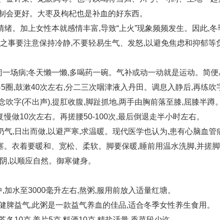
熬制会更好。大枣及枸杞也是补血的好东西。
情绪。加上女性本就感情丰富,导致“上火”现象频频发生。因此,冬
心之事要注意保持冷静,不要轻易生气、发怒,以避免焦虑和抑郁等
闹一场病;冬天懒一懒,多喝药一碗。气补或动一动就是运动。简便
5圈,鼓漱40次左右,分二三次咽津液入丹田。调息入静后,再练吹
字(不出声),提肛收腹,脚趾抓地,两手由胸前落至膝,屈膝半蹲。
慢做10次左右。再搓腰50-100次,最后倒退走半小时左右。
奶气,日出而做,以避严寒,求温暖。现代医学也认为,患有心脑血管
。衣着要暖和、宽松、柔软。脚要保暖,睡前用温水洗脚,并搓
肾助阴,以顺应自然。御寒健身。
加水至3000毫升左右,熬粥,服用前放入适量红塘。
可健脾益气,此粥是一款益气养血的佳品,适合冬季女性养生食用。
茯苓各10克,姜片5克,料酒10克,精盐适量,香菜段少许。