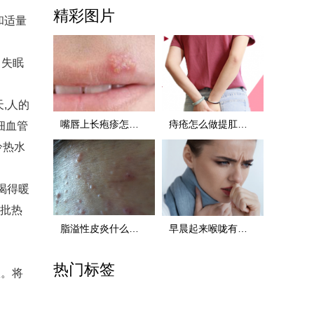
精彩图片
和适量
、失眠
,人的
嘴唇上长疱疹怎么办，三招为您解决 嘴唇上长疱疹怎
痔疮怎么做提肛运动啊 痔疮怎么做提肛运动啊视频
细血管
冷热水
喝得暖
大批热
脂溢性皮炎什么原因
早晨起来喉咙有痰要怎么办 早晨起来喉咙有痰要怎么
热门标签
效。将