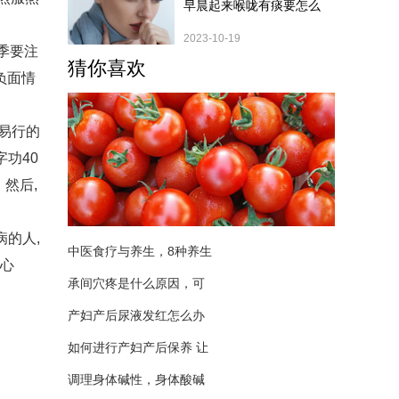
早晨起来喉咙有痰要怎么
2023-10-19
季要注
猜你喜欢
负面情
易行的
字功40
然后,
病的人,
中医食疗与养生，8种养生
脚心
承间穴疼是什么原因，可
产妇产后尿液发红怎么办
如何进行产妇产后保养 让
调理身体碱性，身体酸碱