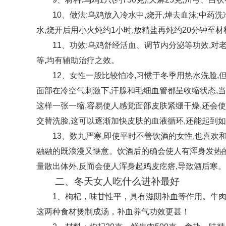
10、做法:乌鸡放入冷水中,烧开,焯去血沫;中药
水,烧开后用小火炖约1小时,放精盐再炖约20分钟至
11、功效:乌鸡舒经活血、调节内分泌等功效,
等,均有辅助治疗之效。
12、女性一般比较怕冷,习惯于冬季用热水洗脸,
面部在冷空气刺激下,汗腺和毛细血管都呈收缩状态,
这样一张一缩,容易使人感觉面部皮肤紧绷干燥,还会
交替洗脸,这可以逐渐加快皮肤的血液循环,还能起到
13、数九严寒,即使平时不善饮酒的女性,也喜欢
融融的既浪漫又惬意。饮酒后的确会使人有浑身发热的
量散出体外,反而会使人浑身起鸡皮疙瘩,导致酒后寒
二、冬天女人吃什么进补最好
1、枸杞，味甘性平，具有滋阴补血等作用。牛
这两种食材煲制成汤，补血养气功效更甚！