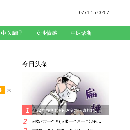
0771-5573267
中医调理
女性情感
中医诊断
今日头条
中
大
1
32岁扁桃体还有免疫力吗 扁桃体的作用和年龄的关系
2
咳嗽超过一个月(咳嗽一个月一直没有好转)