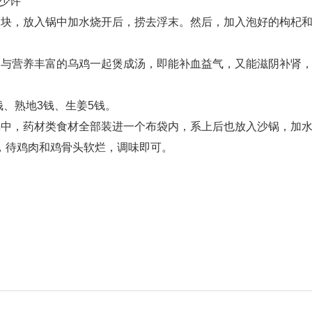
精少许
切块，放入锅中加水烧开后，捞去浮末。然后，加入泡好的枸杞
，与营养丰富的乌鸡一起煲成汤，即能补血益气，又能滋阴补肾
钱、熟地3钱、生姜5钱。
锅中，药材类食材全部装进一个布袋内，系上后也放入沙锅，加
，待鸡肉和鸡骨头软烂，调味即可。