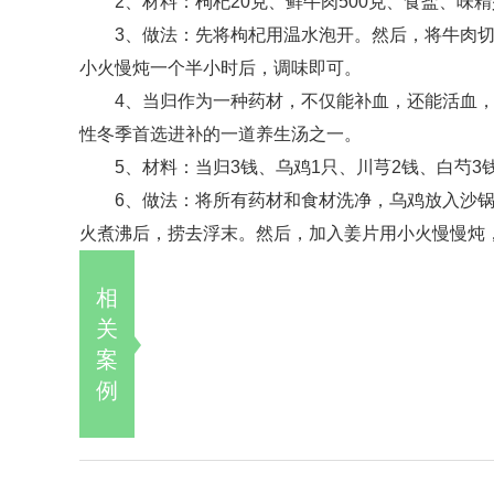
2、材料：枸杞20克、鲜牛肉500克、食盐、味
3、做法：先将枸杞用温水泡开。然后，将牛肉
小火慢炖一个半小时后，调味即可。
4、当归作为一种药材，不仅能补血，还能活血
性冬季首选进补的一道养生汤之一。
5、材料：当归3钱、乌鸡1只、川芎2钱、白芍3
6、做法：将所有药材和食材洗净，乌鸡放入沙
火煮沸后，捞去浮末。然后，加入姜片用小火慢慢炖
相
关
案
例