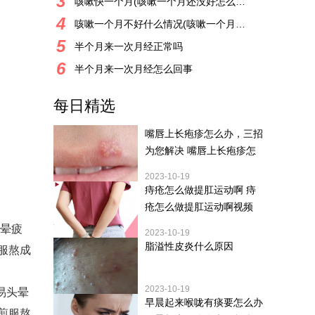
3
咳嗽快一个月(咳嗽一个月还没好怎么办)
4
咳嗽一个月不好什么情况(咳嗽一个月一直没有好转
5
半个月来一次月经正常吗
6
半个月来一次月经怎么回事
每日精选
嘴唇上长疱疹怎么办，三招
为您解决 嘴唇上长疱疹怎
2023-10-19
痔疮怎么做提肛运动啊 痔
疮怎么做提肛运动啊视频
头晕疲
2023-10-19
脂溢性皮炎什么原因
服熬成
2023-10-19
易头晕
早晨起来喉咙有痰要怎么办
煎服熬