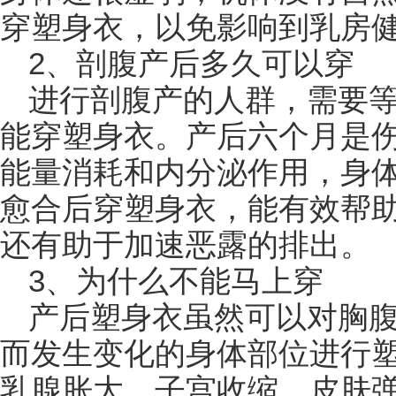
穿塑身衣，以免影响到乳房
2、剖腹产后多久可以穿
进行剖腹产的人群，需要
能穿塑身衣。产后六个月是
能量消耗和内分泌作用，身
愈合后穿塑身衣，能有效帮
还有助于加速恶露的排出。
3、为什么不能马上穿
产后塑身衣虽然可以对胸
而发生变化的身体部位进行
乳腺胀大，子宫收缩，皮肤