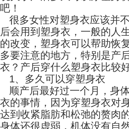
吧！
很多女性对塑身衣应该并
后会用到塑身衣，一般的人
的改变，塑身衣可以帮助恢
多要注意的地方，特别是产
衣？产后穿什么塑身衣比较
1、多久可以穿塑身衣
顺产后最好过一个月，身
衣的事情，因为穿塑身衣对
达到收紧脂肪和松弛的赘肉
身体还很虚弱，机体没有自