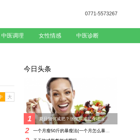
0771-5573267
中医调理
女性情感
中医诊断
今日头条
中
大
1
夏日如何减肥？张佳琪减肥食谱没有用怎么办？
2
一个月瘦50斤的暴瘦法(一个月怎么暴瘦50斤)