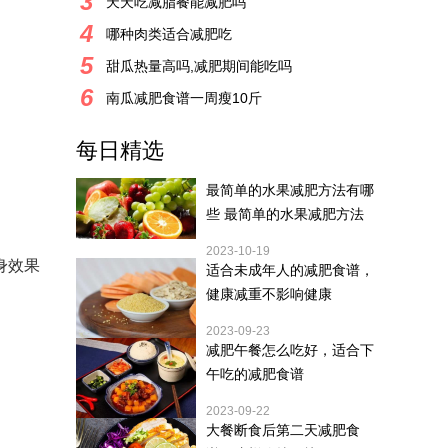
3
天天吃减脂餐能减肥吗
4
哪种肉类适合减肥吃
5
甜瓜热量高吗,减肥期间能吃吗
6
南瓜减肥食谱一周瘦10斤
每日精选
最简单的水果减肥方法有哪
些 最简单的水果减肥方法
2023-10-19
身效果
适合未成年人的减肥食谱，
健康减重不影响健康
2023-09-23
减肥午餐怎么吃好，适合下
午吃的减肥食谱
2023-09-22
大餐断食后第二天减肥食