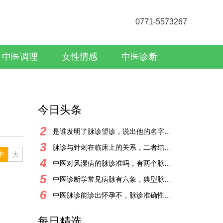
0771-5573267
中医调理
女性情感
中医诊断
今日头条
2
是谁发明了脉诊望诊，说出他的名字很多人知晓
3
脉诊与针刺在临床上的关系，二者结合方能治病
中
大
4
中医对风湿病的脉诊准吗，有两个脉象很典型
5
中医诊断学常见病脉有六象，典型脉象预示某种疾病
6
中医脉诊能诊出怀孕不，脉诊准确性有待确认
每日精选