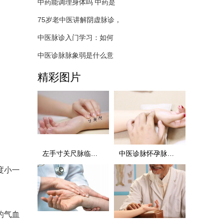
中药能调理身体吗 中药是
75岁老中医讲解阴虚脉诊，
中医脉诊入门学习：如何
中医诊脉脉象弱是什么意
精彩图片
左手寸关尺脉临床诊断，懂得尺脉走四方
中医诊脉怀孕脉象弱，及时调理是关键
度小一
的气血