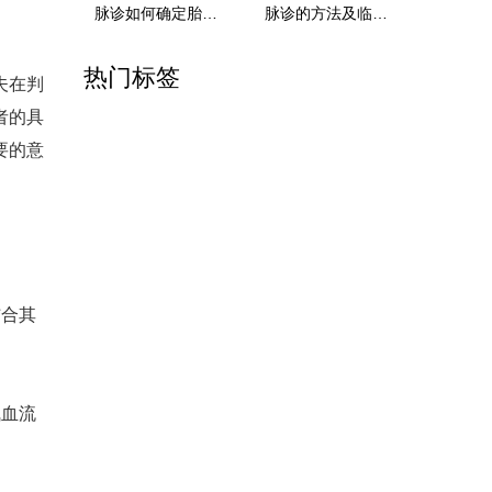
脉诊如何确定胎儿健康，脉诊的神奇
脉诊的方法及临床意义，关注健康知晓脉诊
热门标签
夫在判
者的具
要的意
结合其
气血流