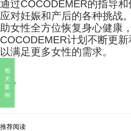
通过COCODEMER的指导
应对妊娠和产后的各种挑战。C
助女性全方位恢复身心健康
COCODEMER计划不断更
以满足更多女性的需求。
相
关
案
例
推荐阅读