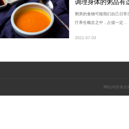
调理身体的粥品有
粥类的食物可能我们自己日常
疗养生概念之中，占据一定...
2021-07-03
网站内容来自