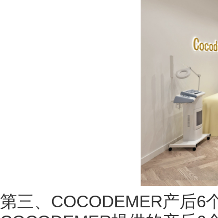
第三、COCODEMER产后