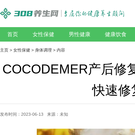
首页
女性保健
男性健康
健康饮食
主页
>
女性保健
>
身体调理
> 内容
COCODEMER产后
快速修
发布时间：2023-06-13 来源：未知