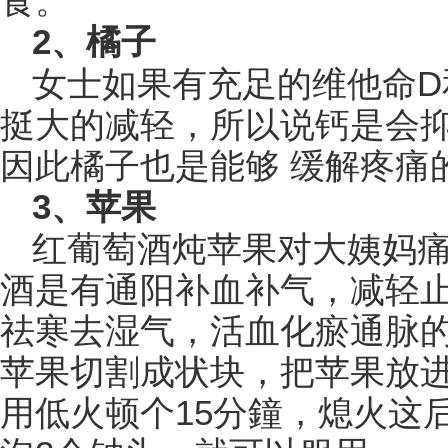
食。
2、橘子
女士如果有充足的维他命D
挺大的减轻，所以说钙是会
因此橘子也是能够 缓解疼痛
3、苹果
红葡萄酒炖苹果对大姨妈痛
酒是有通阳补血补气，减轻
祛寒去湿气，活血化瘀通脉
苹果切割成状块，把苹果放
用低火顿个15分鐘，熄火这