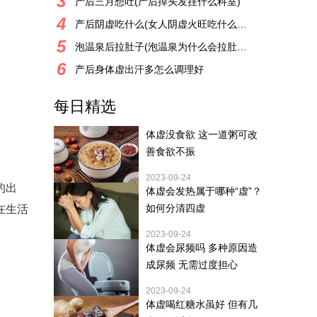
3
产后三月想吐(产后掉头发挂什么科室)
4
产后阴虚吃什么(女人阴虚火旺吃什么好)
5
泡温泉后拉肚子(泡温泉为什么会拉肚子)
6
产后身体虚出汗多怎么调理好
每日精选
体虚没食欲 这一道粥可改
善食欲不振
2023-09-24
的出
体虚会发热属于哪种“虚”？
如何分清四虚
在生活
2023-09-24
体虚会尿频吗 多种原因造
成尿频 无需过度担心
2023-09-24
体虚喝红糖水虽好 但有几