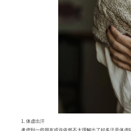
1. 体虚出汗
考虑到一些朋友或许依然不太理解出了好多汗是体虚