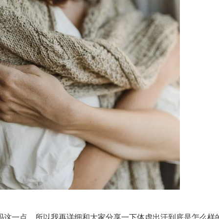
吗这一点，所以我再详细和大家分享一下体虚出汗到底是怎么样