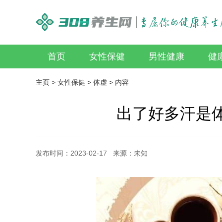
首页
女性保健
男性健康
健
主页
>
女性保健
>
体虚
> 内容
出了好多汗是
发布时间：2023-02-17 来源：未知