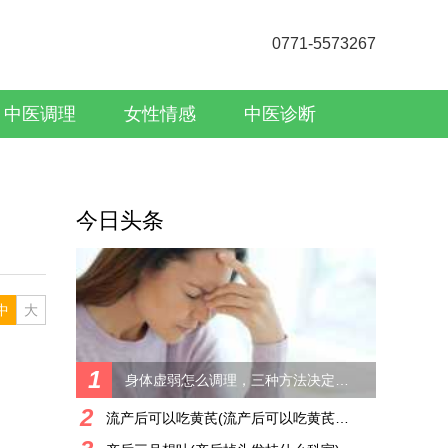
0771-5573267
中医调理
女性情感
中医诊断
今日头条
中
大
1
身体虚弱怎么调理，三种方法决定了你的健康
2
流产后可以吃黄芪(流产后可以吃黄芪吗)