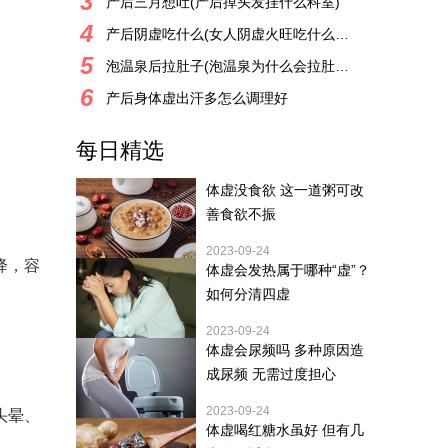
3
产后三月想吐(产后掉头发挂什么科室)
4
产后阴虚吃什么(女人阴虚火旺吃什么好)
5
泡温泉后拉肚子(泡温泉为什么会拉肚子)
6
产后身体虚出汗多怎么调理好
每日精选
体虚没食欲 这一道粥可改
善食欲不振
2023-09-24
降，容
体虚会发热属于哪种“虚”？
如何分清四虚
2023-09-24
体虚会尿频吗 多种原因造
成尿频 无需过度担心
2023-09-24
头晕、
体虚喝红糖水虽好 但有几