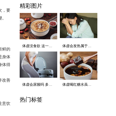
精彩图片
次，要
键。
体虚没食欲 这一道粥可改善食欲不振
体虚会发热属于哪种“虚”？ 如何分清四虚
新鲜的
是身体
身体得
并改善
体虚会尿频吗 多种原因造成尿频 无需过度担心
体虚喝红糖水虽好 但有几类人不适合
热门标签
注意饮