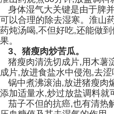
身体湿气大关键是由于脾并
可以合理的除去湿寒。淮山药
药炖汤喝,不但好吃,还能做
果。
3、猪瘦肉炒苦瓜。
猪瘦肉清洗切成片,用木薯
成片,放进食盐水中侵泡,去涩
锅中煮沸滚油,放进猪瘦肉
添加适量水,炒过放盐调料就
茄子不但的抗癌,也有清热