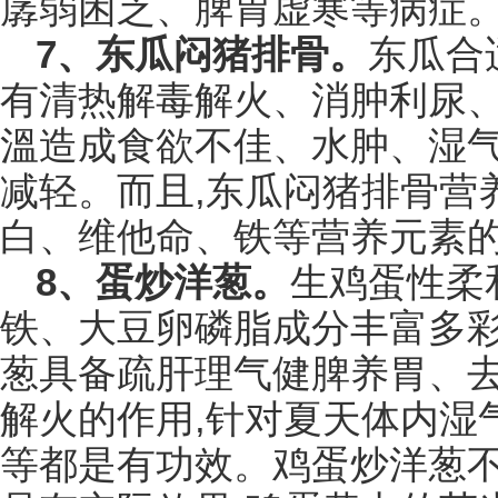
孱弱困乏、脾胃虚寒等病症
7、东瓜闷猪排骨。
东瓜合
有清热解毒解火、消肿利尿、
溫造成食欲不佳、水肿、湿气
减轻。而且,东瓜闷猪排骨营
白、维他命、铁等营养元素
8、蛋炒洋葱。
生鸡蛋性柔
铁、大豆卵磷脂成分丰富多彩
葱具备疏肝理气健脾养胃、
解火的作用,针对夏天体内湿
等都是有功效。鸡蛋炒洋葱不