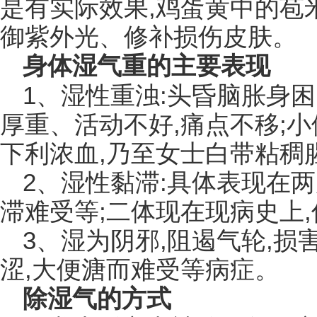
是有实际效果,鸡蛋黄中的苞
御紫外光、修补损伤皮肤。
身体湿气重的主要表现
1、湿性重浊:头昏脑胀身困
厚重、活动不好,痛点不移;
下利浓血,乃至女士白带粘稠
2、湿性黏滞:具体表现在两
滞难受等;二体现在现病史上,
3、湿为阴邪,阻遏气轮,损
涩,大便溏而难受等病症。
除湿气的方式