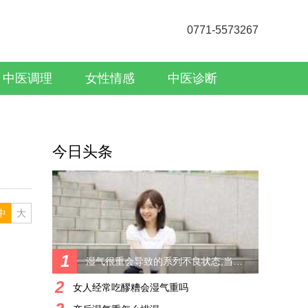
0771-5573267
中医调理
女性情感
中医诊断
今日头条
中
大
1
湿气很重会导致的系列不良状态,当然不能不重视
2
女人经常吃醪糟会湿气重吗