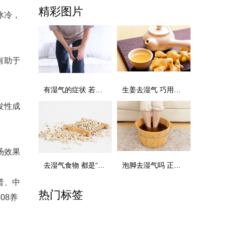
精彩图片
冰冷，
有助于
有湿气的症状 若有这7大症状及时祛湿
生姜去湿气 巧用生姜 轻松祛湿
发性成
汤效果
去湿气食物 都是“祛湿高手 照着吃！
泡脚去湿气吗 正确的泡脚方式
普、中
热门标签
08养