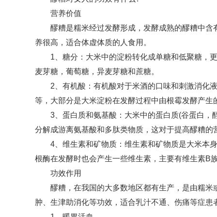
营养价值
醪糟是糯米经过发酵形成，发酵成熟的醪糟中含
养很高，适合体虚体质的人食用。
1、糖分：大米中的淀粉转化成单糖和低聚糖，
麦芽糖，葡萄糖，异麦芽糖和蔗糖。
2、有机酸：有机酸对于米酒的口味和刺激消化
等，大部分是大米淀粉在发酵过程中由根霉发酵产生
3、蛋白质和氨基酸：大米中的蛋白质(谷蛋白，
分解成游离氨基酸和多肽类物质，这对于提高醪糟的
4、维生素和矿物质：维生素和矿物质是大米本
根酶在发酵时也会产生一些维生素，主要有维生素B族
功效作用
醪糟，在我国的大多数地区都有生产，是由糯米
肿、生津助消化等功效，适合乳汁不通、伤痛等症患
1、暖胃活血