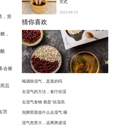
方式
2023-09-19
质，营
猜你喜欢
果糖，
檬酸
多会被
喝酒除湿气，是真的吗
，而且
去湿气的方法，食疗祛湿
去湿气食物 都是“祛湿高
血消
泡脚里面放什么去湿气 睡
湿气危害大，远离脾虚湿