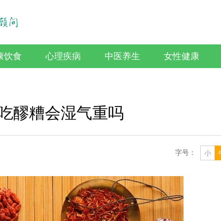
康饮食
心理疾病
中医养生
女性健康
吃醪糟会湿气重吗
字号：
小