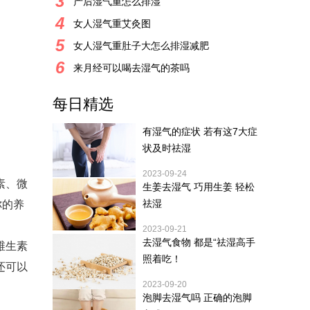
3
产后湿气重怎么排湿
4
女人湿气重艾灸图
5
女人湿气重肚子大怎么排湿减肥
6
来月经可以喝去湿气的茶吗
每日精选
有湿气的症状 若有这7大症
状及时祛湿
2023-09-24
素、微
生姜去湿气 巧用生姜 轻松
祛湿
你的养
2023-09-21
去湿气食物 都是“祛湿高手
维生素
照着吃！
还可以
2023-09-20
泡脚去湿气吗 正确的泡脚