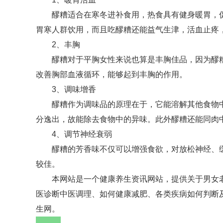
醪糟适合在寒冬进补食用，热食具有健身暖胃，
胃寒人群饮用，而且吃醪糟还能益气生津，活血止疼
2、丰胸
醪糟对于平胸女性来说也算是丰胸佳品，因为醪
改善胸部血液循环，能够起到丰胸的作用。
3、调味增香
醪糟作为调味品的原理在于，它能溶解其他食物
分逸出，故能除去食物中的异味。此外醪糟还能同肉
4、调节神经衰弱
醪糟的芳香味不仅可以增强食欲，对放松神经、
较佳。
本网站是一个健康养生资讯网站，提供关于男女
医诊断中医调理、如何健康减肥、各类疾病如何判断及
生网。