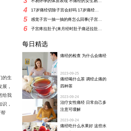
3
不易怀孕的体质表现 不痛经的女生易怀孕吗
4
17岁痛经切除子宫会好吗 17岁痛经切除子宫
5
感觉子宫一抽一抽的疼怎么回事(子宫有时会抽痛一下
6
子宫疼拉肚子(来月经时肚子痛还拉肚子怎么办)
每日精选
痛经的检查 为什么会痛经
2023-09-25
们的生
痛经喝什么茶 调经止痛的
四种茶
发展，
然给我
2023-09-24
治疗女性痛经 日常自己多
知识，
注意可缓解
所帮
2023-09-24
痛经吃什么水果好 这些水