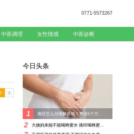
0771-5573267
中医调理
女性情感
中医诊断
今日头条
中
大
1
痛经怎么办缓解疼痛？教你5个方法，分分钟能缓解疼
2
大姨妈来能不能喝蜂蜜水 痛经喝蜂蜜水可以缓解吗