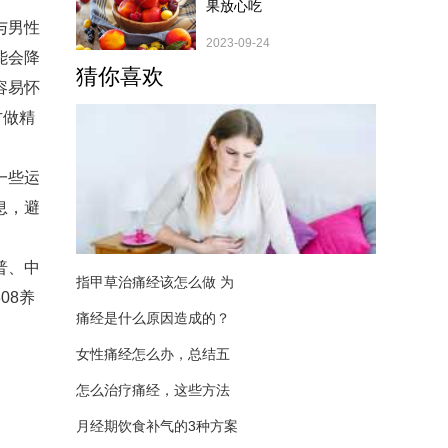
果放心吃
与男性
2023-09-24
能会降
猜你喜欢
容易怀
方做精
一些运
息，避
普、中
指甲草治痛经该怎么做 为
08养
痛经是什么原因造成的？
女性痛经怎么办，总结五
怎么治疗痛经，这些方法
月经期饮食补气的3种方案